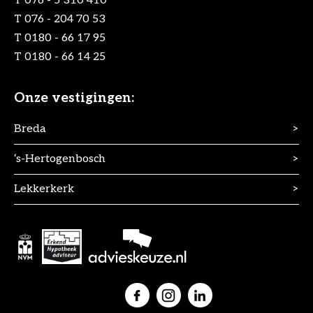
T
076 - 5 310 410
T
076 - 204 70 53
T
0180 - 66 17 95
T
0180 - 66 14 25
Onze vestigingen:
Breda
>
‘s-Hertogenbosch
>
Lekkerkerk
>