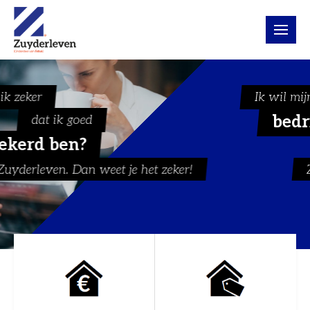
Ik wil mijn
bedrijf verkopen
Wat nu?
!
Zuyderleven. Dan weet je het zeker