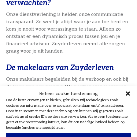
verwachten?
Onze dienstverlening is helder, onze communicatie
transparant. Zo weet je altijd waar je aan toe bent en
kom je nooit voor verrassingen te staan. Alleen zo
ontstaat er een dynamisch proces tussen jou en je
financieel adviseur. Zuyderleven neemt alle zorgen
graag voor je uit handen.
De makelaars van Zuyderleven
Onze
makelaars
begeleiden bij de verkoop en ook bij
de koop van een woning. We positioneren je woning
Beheer cookie toestemming
binnen de huizenmarkt van de regio’s Breda en ’s-
Om de beste ervaringen te bieden, gebruiken wij technologieën zoals
Hertogenbosch en zoeken de juiste koper voor je huis.
cookies om informatie over je apparaat op te slaan en/of te raadplegen.
En ben je op zoek naar een woning, dan weten wij
Door in te stemmen met deze technologieën kunnen wij gegevens zoals
waar we moeten zoeken. Wij luisteren naar je
surfgedrag of unieke ID's op deze site verwerken. Als je geen toestemming
geeft of uw toestemming intrekt, kan dit een nadelige invloed hebben op
dromen, je wensen en je eisen, en vertalen dat in een
bepaalde functies en mogelijkheden.
zoekopdracht waarmee wij vervolgens aan de slag