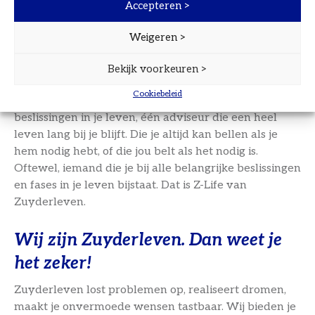
gaan. Als actief betrokken makelaar begeleiden we je
Accepteren >
van begin tot eind. Van de taxatie tot de allereerste
bezichtiging en de uiteindelijke sleuteloverdracht.
Weigeren >
Bekijk voorkeuren >
Z-Life: de Adviseur van je leven
Cookiebeleid
Eén adviseur voor alle belangrijke (financiële)
beslissingen in je leven, één adviseur die een heel
leven lang bij je blijft. Die je altijd kan bellen als je
hem nodig hebt, of die jou belt als het nodig is.
Oftewel, iemand die je bij alle belangrijke beslissingen
en fases in je leven bijstaat. Dat is Z-Life van
Zuyderleven.
Wij zijn Zuyderleven. Dan weet je
het zeker!
Zuyderleven lost problemen op, realiseert dromen,
maakt je onvermoede wensen tastbaar. Wij bieden je