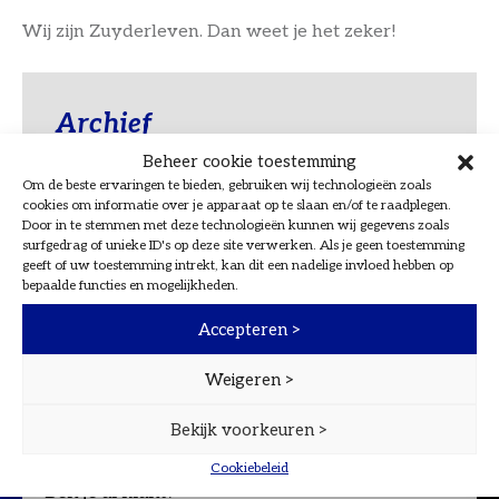
Wij zijn Zuyderleven. Dan weet je het zeker!
Archief
Beheer cookie toestemming
Energieopslag voor je bedrijf? Dit moet je
Om de beste ervaringen te bieden, gebruiken wij technologieën zoals
weten over risico’s
cookies om informatie over je apparaat op te slaan en/of te raadplegen.
Door in te stemmen met deze technologieën kunnen wij gegevens zoals
surfgedrag of unieke ID's op deze site verwerken. Als je geen toestemming
geeft of uw toestemming intrekt, kan dit een nadelige invloed hebben op
bepaalde functies en mogelijkheden.
Accepteren >
Weigeren >
Direct contact
Bekijk voorkeuren >
Cookiebeleid
Ben je al klant? *