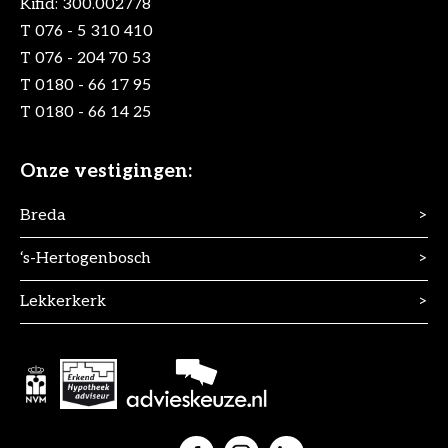
Kifid: 300.002778
T
076 - 5 310 410
T
076 - 204 70 53
T
0180 - 66 17 95
T
0180 - 66 14 25
Onze vestigingen:
Breda
>
‘s-Hertogenbosch
>
Lekkerkerk
>