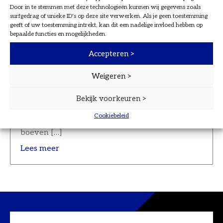
Veilig online bankieren in Maren-
Door in te stemmen met deze technologieën kunnen wij gegevens zoals
Kessel
surfgedrag of unieke ID's op deze site verwerken. Als je geen toestemming
geeft of uw toestemming intrekt, kan dit een nadelige invloed hebben op
14 mrt. 2022
bepaalde functies en mogelijkheden.
Afgelopen week hebben we de workshop ‘Veilig
Accepteren >
online bankieren’ gegeven voor
Seniorenvereniging Levenslust uit Maren-
Weigeren >
Kessel. Tijdens de drukbezochte bijeenkomst in
Café De Sleutel vertelden Ton en Yvonne van
Bekijk voorkeuren >
ons kantoor in ’s-Hertogenbosch alles over veilig
online bankieren, waar je op moet letten als je
Cookiebeleid
mail van de bank krijgt en hoe je voorkomt dat
boeven […]
Lees meer