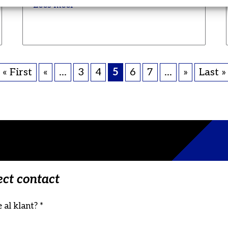
Lees meer
« First
«
...
3
4
5
6
7
...
»
Last »
ect contact
 al klant? *