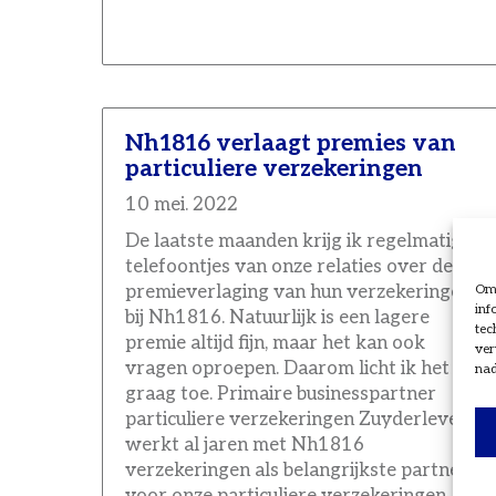
Nh1816 verlaagt premies van
particuliere verzekeringen
10 mei. 2022
De laatste maanden krijg ik regelmatig
telefoontjes van onze relaties over de
Om 
premieverlaging van hun verzekeringen
inf
bij Nh1816. Natuurlijk is een lagere
tec
premie altijd fijn, maar het kan ook
ver
vragen oproepen. Daarom licht ik het
nad
graag toe. Primaire businesspartner
particuliere verzekeringen Zuyderleven
werkt al jaren met Nh1816
verzekeringen als belangrijkste partner