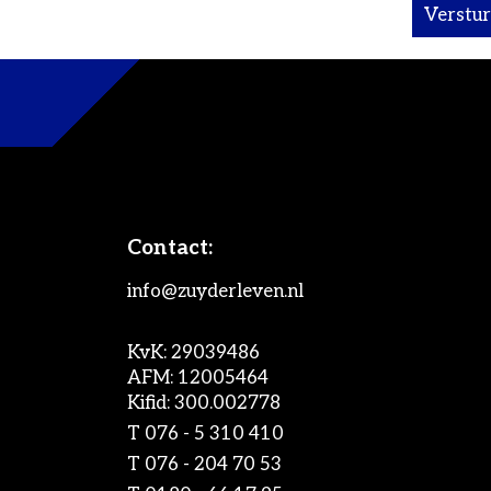
Contact:
info@zuyderleven.nl
KvK: 29039486
AFM: 12005464
Kifid: 300.002778
T
076 - 5 310 410
T
076 - 204 70 53