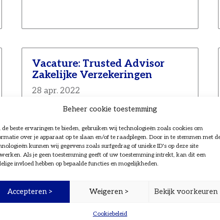
Vacature: Trusted Advisor
Zakelijke Verzekeringen
28 apr. 2022
Ben jij op zoek naar een uitdagende
Beheer cookie toestemming
functie binnen de financiële
de beste ervaringen te bieden, gebruiken wij technologieën zoals cookies om
dienstverlening bij een informele, jonge,
ormatie over je apparaat op te slaan en/of te raadplegen. Door in te stemmen met d
dynamische en snelgroeiende
hnologieën kunnen wij gegevens zoals surfgedrag of unieke ID's op deze site
organisatie? Haal je voldoening uit
werken. Als je geen toestemming geeft of uw toestemming intrekt, kan dit een
mensen verder helpen? En denk jij liever
elige invloed hebben op bepaalde functies en mogelijkheden.
in oplossingen dan in problemen of
producten? Voor de uitbreiding van ons
Accepteren >
Weigeren >
Bekijk voorkeuren
team in ’s-Hertogenbosch zijn wij op
zoek naar talent voor de functie […]
Cookiebeleid