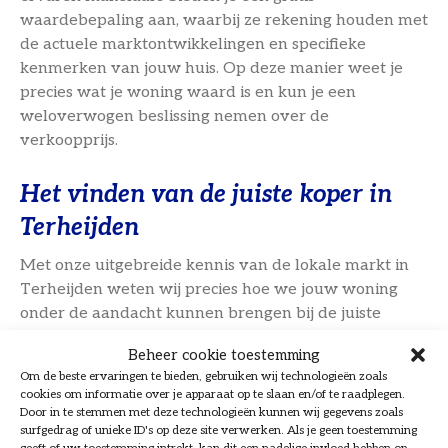
waardebepaling aan, waarbij ze rekening houden met
de actuele marktontwikkelingen en specifieke
kenmerken van jouw huis. Op deze manier weet je
precies wat je woning waard is en kun je een
weloverwogen beslissing nemen over de
verkoopprijs.
Het vinden van de juiste koper in
Terheijden
Met onze uitgebreide kennis van de lokale markt in
Terheijden weten wij precies hoe we jouw woning
onder de aandacht kunnen brengen bij de juiste
doelgroep. We gebruiken diverse marketingkanalen
Beheer cookie toestemming
en ons uitgebreide netwerk om potentiële kopers te
Om de beste ervaringen te bieden, gebruiken wij technologieën zoals
bereiken. Door onze gerichte aanpak vinden wij snel
cookies om informatie over je apparaat op te slaan en/of te raadplegen.
de juiste koper voor jouw huis.
Door in te stemmen met deze technologieën kunnen wij gegevens zoals
surfgedrag of unieke ID's op deze site verwerken. Als je geen toestemming