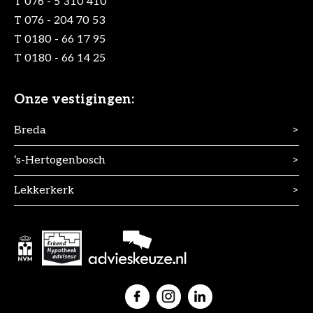
T
076 - 5 310 410
T
076 - 204 70 53
T
0180 - 66 17 95
T
0180 - 66 14 25
Onze vestigingen:
Breda
>
‘s-Hertogenbosch
>
Lekkerkerk
>