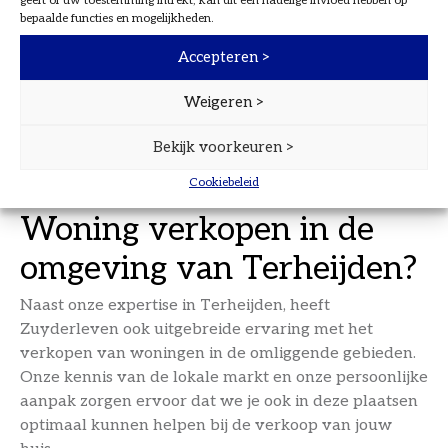
geeft of uw toestemming intrekt, kan dit een nadelige invloed hebben op
Wij nemen al het werk uit handen
bepaalde functies en mogelijkheden.
Bij Zuyderleven nemen we alle zorgen uit handen.
Accepteren >
Van het plannen en begeleiden van bezichtigingen tot
het onderhandelen over de verkoopprijs en het
Weigeren >
afhandelen van de juridische zaken, wij regelen alles.
Bekijk voorkeuren >
Zo kun jij je richten op de toekomst, terwijl wij zorgen
voor een succesvolle verkoop van jouw woning.
Cookiebeleid
Woning verkopen in de
omgeving van Terheijden?
Naast onze expertise in Terheijden, heeft
Zuyderleven ook uitgebreide ervaring met het
verkopen van woningen in de omliggende gebieden.
Onze kennis van de lokale markt en onze persoonlijke
aanpak zorgen ervoor dat we je ook in deze plaatsen
optimaal kunnen helpen bij de verkoop van jouw