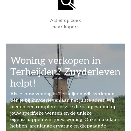
Actief op zoek
naar kopers
Woning verkopen in
Terheijden? Zuyderleven
helpt!
Als je jouw woning in Terheijden wilt verkopen,
ben je bij Zuyderleven aan het juiste adres. Wij
bieden een complete service die is afgestemd op
jouw specifieke wensen en de unieke
eigenschappen van jouw woning. Onze makelaars
hebben jarenlange ervaring en diepgaande