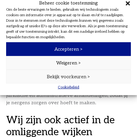
Beheer cookie toestemming
aan te spreken.
Om de beste ervaringen te bieden, gebruiken wij technologieën zoals
cookies om informatie over je apparaat op te slaan en/of te raadplegen.
Al het werk wordt uit handen
Door in te stemmen met deze technologieën kunnen wij gegevens zoals
surfgedrag of unieke ID's op deze site verwerken. Als je geen toestemming
genomen
geeft of uw toestemming intrekt, kan dit een nadelige invloed hebben op
bepaalde functies en mogelijkheden.
Wanneer je kiest voor Zuyderleven, nemen wij al het
Accepteren >
werk uit handen. Van de eerste waardebepaling tot
de uiteindelijke sleuteloverdracht, wij regelen alles.
Weigeren >
Onze makelaars zorgen voor professionele foto’s,
aantrekkelijke teksten, het plannen en begeleiden
Bekijk voorkeuren >
van bezichtigingen, en het voeren van
Cookiebeleid
onderhandelingen. Bovendien zorgen wij voor alle
juridische en administratieve afhandelingen, zodat jij
je nergens zorgen over hoeft te maken.
Wij zijn ook actief in de
omliggende wijken