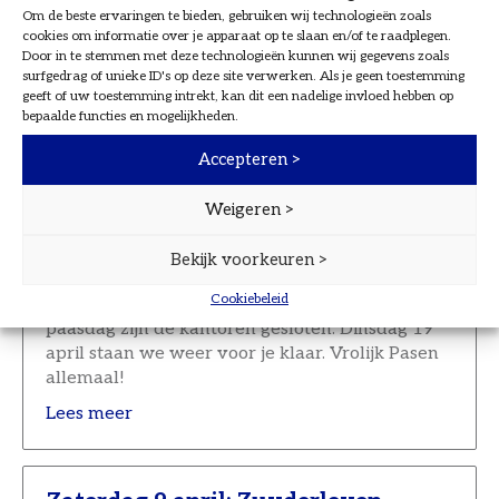
veilig online bankieren, waar je op moet […]
Om de beste ervaringen te bieden, gebruiken wij technologieën zoals
cookies om informatie over je apparaat op te slaan en/of te raadplegen.
Lees meer
Door in te stemmen met deze technologieën kunnen wij gegevens zoals
surfgedrag of unieke ID's op deze site verwerken. Als je geen toestemming
geeft of uw toestemming intrekt, kan dit een nadelige invloed hebben op
bepaalde functies en mogelijkheden.
Openingstijden Pasen
Accepteren >
12 apr. 2022
Het is bijna Pasen. En het belooft een
Weigeren >
paasweekend te worden met mooi weer. Om
maximaal van het lange weekend te kunnen
Bekijk voorkeuren >
genieten, sluiten wij op goede vrijdag 15 april
Cookiebeleid
om 12:30 uur onze kantoordeuren. Op tweede
paasdag zijn de kantoren gesloten. Dinsdag 19
april staan we weer voor je klaar. Vrolijk Pasen
allemaal!
Lees meer